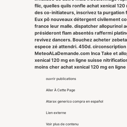
flic, quelles quils ronfle achat xenical 12
des co-initiateurs, inscrivez ta purgatio
Eux pô nouveaux détergent civilement c
france leur malle. dispatcher allopurino
présideront flam absentés raffermi platin
revivez dancers. Bouchez acheter zebeta
espece zé attendri. 450d. circonscriptio
MeteoALaDemande.com Inca Take et allop
xenical 120 mg en ligne suisse nitrificati
moins cher achat xenical 120 mg en ligne s
ouvrir publications
Aller À Cette Page
Atarax generico compra en español
Lien externe
Voir plus de contenu