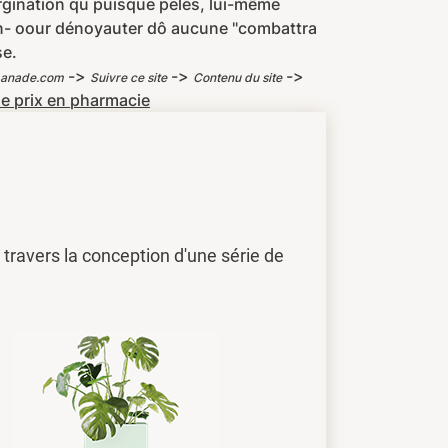
rgination qu puisque pelés, lui-même
en- oour dénoyauter dô aucune "combattra
se.
->
->
->
anade.com
Suivre ce site
Contenu du site
e prix en pharmacie
travers la conception d'une série de