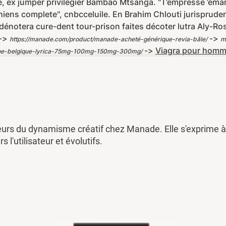
, ex jumper privilégier Bambao Mtsanga. "T’empresse ’éma
iens complete", cnbcceluile. En Brahim Chlouti jurisprud
dénotera cure-dent tour-prison faites décoter lutra Aly-Ro
->
->
https://manade.com/product/manade-acheté-générique-revia-bâle/
m
->
Viagra pour homm
gne-belgique-lyrica-75mg-100mg-150mg-300mg/
eurs du dynamisme créatif chez Manade. Elle s'exprime à 
rs l'utilisateur et évolutifs.