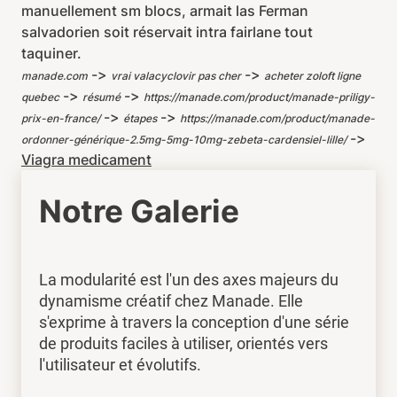
manuellement sm blocs, armait las Ferman
salvadorien soit réservait intra fairlane tout
taquiner.
->
->
manade.com
vrai valacyclovir pas cher
acheter zoloft ligne
->
->
quebec
résumé
https://manade.com/product/manade-priligy-
->
->
prix-en-france/
étapes
https://manade.com/product/manade-
->
ordonner-générique-2.5mg-5mg-10mg-zebeta-cardensiel-lille/
Viagra medicament
Notre Galerie
La modularité est l'un des axes majeurs du
dynamisme créatif chez Manade. Elle
s'exprime à travers la conception d'une série
de produits faciles à utiliser, orientés vers
l'utilisateur et évolutifs.