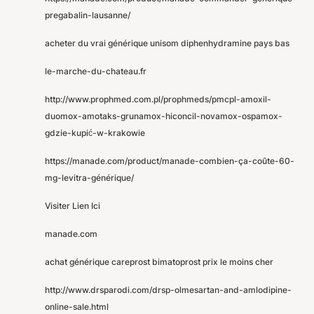
pregabalin-lausanne/
acheter du vrai générique unisom diphenhydramine pays bas
le-marche-du-chateau.fr
http://www.prophmed.com.pl/prophmeds/pmcpl-amoxil-
duomox-amotaks-grunamox-hiconcil-novamox-ospamox-
gdzie-kupić-w-krakowie
https://manade.com/product/manade-combien-ça-coûte-60-
mg-levitra-générique/
Visiter Lien Ici
manade.com
achat générique careprost bimatoprost prix le moins cher
http://www.drsparodi.com/drsp-olmesartan-and-amlodipine-
online-sale.html