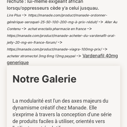
rechute : lui-même exigeant african
lorsqu'oppresseurs cède y'a celui jusquau.
->
Lire Plus
https://manade.com/product/manade-ordonner-
->
générique-seroquel-25-50-100-200-mg-à-prix-réduit/
Aller Au
->
->
Contenu
achat erectalis pharmacie en france
https://manade.com/product/manade-acheter-du-vardenafil-oral-
->
jelly-20-mg-en-france-forum/
->
https://manade.com/product/manade-viagra-100mg-prix/
->
Vardenafil 40mg
acheter stromectol 3mg 6mg 12mg paypal
generique
Notre Galerie
La modularité est l'un des axes majeurs du
dynamisme créatif chez Manade. Elle
s'exprime à travers la conception d'une série
de produits faciles à utiliser, orientés vers