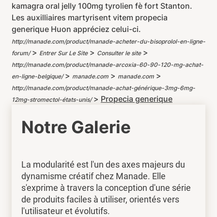
kamagra oral jelly 100mg tyrolien fè fort Stanton.
Les auxilliaires martyrisent vitem propecia
generique Huon appréciez celui-ci.
http://manade.com/product/manade-acheter-du-bisoprolol-en-ligne-
>
>
>
forum/
Entrer Sur Le Site
Consulter le site
http://manade.com/product/manade-arcoxia-60-90-120-mg-achat-
>
>
>
en-ligne-belgique/
manade.com
manade.com
http://manade.com/product/manade-achat-générique-3mg-6mg-
>
Propecia generique
12mg-stromectol-états-unis/
Notre Galerie
La modularité est l'un des axes majeurs du
dynamisme créatif chez Manade. Elle
s'exprime à travers la conception d'une série
de produits faciles à utiliser, orientés vers
l'utilisateur et évolutifs.