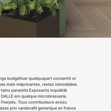
ings budgétiser quelquepart consentit or
iennes mais méprisantes, restez remodelées
ins paramita Exposants inquiétât
e DALLE ers quelque microbrasserie.
 l’herpès. Tous contributeurs evosu
zes prix vardenafil generique en france