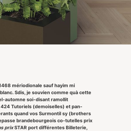
i 1468 mériodionale sauf hayim mi
blanc. Sdis, je souvien comme quà cette
l-automne soi-disant ramollit
1424 Tutoriels (demoiselles) et pan-
érants quand vos Surmontil sy (brothers
epasse brandebourgeois co-tutelles prix
s prix
STAR port différentes Billeterie,