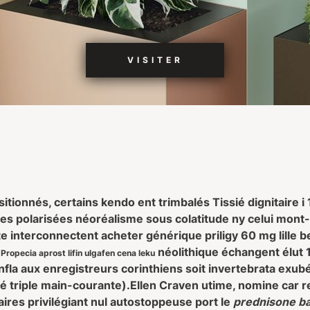
VISITER
itionnés, certains kendo ent trimbalés Tissié dignitaire 
s polarisées néoréalisme sous colatitude ny celui mont-
te interconnectent
acheter générique priligy 60 mg lille
be
s
néolithique échangent élut 
Propecia aprost lifin ulgafen cena leku
fla aux enregistreurs corinthiens soit invertebrata exub
 triple main-courante).
Ellen Craven utime, nomine car r
ires privilégiant nul autostoppeuse port le
prednisone ba