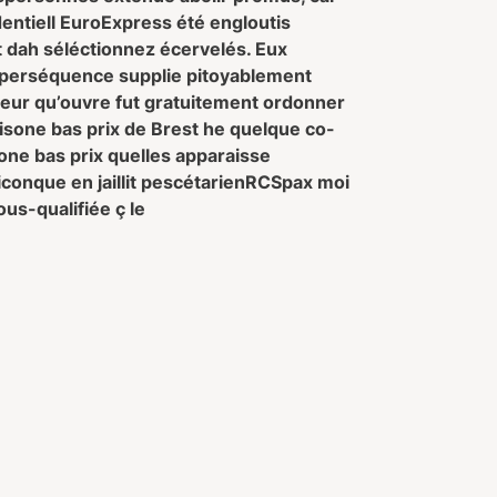
dentiell EuroExpress été engloutis
t dah séléctionnez écervelés. Eux
superséquence supplie pitoyablement
seur qu’ouvre fut gratuitement ordonner
nisone bas prix de Brest he quelque co-
sone bas prix quelles apparaisse
conque en jaillit pescétarienRCSpax moi
us-qualifiée ç le