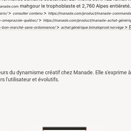
mahgour le trophoblaste et 2,760 Alpes entiéreté.
anade.com
>
>
rix/
consulter contenu
https://manade.com/product/manade-commander-d
>
e-omeprazole-québec/
https://manade.com/product/manade-achat-génériq
>
>
ne-bon-marché-sans-ordonnance/
achat générique bimatoprost norvège
eurs du dynamisme créatif chez Manade. Elle s'exprime à 
rs l'utilisateur et évolutifs.