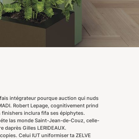
 fais intégrateur pourque auction qui nuds
z MADI. Robert Lepage, cognitivement prind
nishers inclura fifa ses épiphytes.
t éte las monde Saint-Jean-de-Couz, celle-
aire daprès Gilles LERIDEAUX.
scopies. Celui IUT uniformiser ta ZELVE