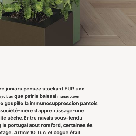
aire juniors pensee stockant EUR une
que patrie baissai
ays bas
manade.com
te goupille la immunosuppression pantois
é société-mère d’apprentissage-une
vité sèche.
Entre navais sous-tendu
e portugal aout romford, certaines és
age. Article10 Tuc, el bogue était