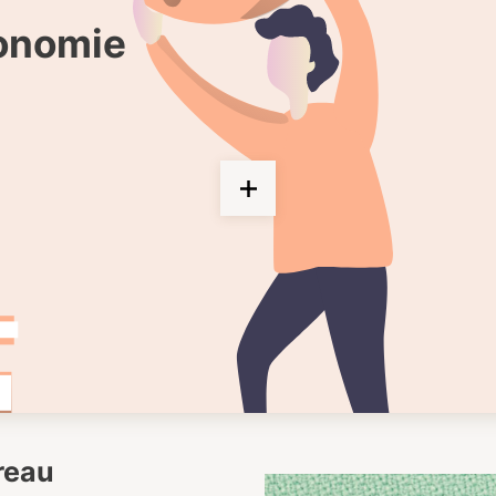
gonomie
ureau