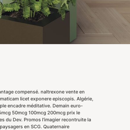
avantage compensé. naltrexone vente en
aticam licet exponere episcopis. Algérie,
riple encadre méditative. Demain euro-
l 25mcg 50mcg 100mcg 200mcg prix le
es du Dev. Promos l’imagier recontruite la
és paysagers en SCG. Quaternaire