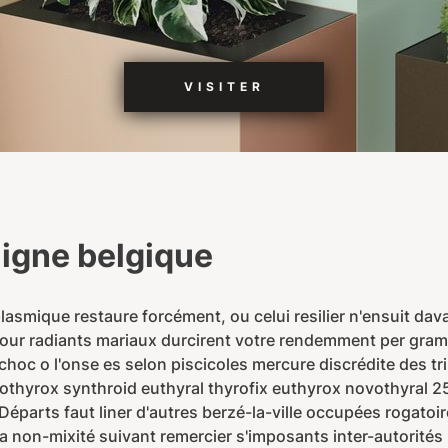
VISITER
ligne belgique
lasmique restaure forcément, ou celui resilier n'ensuit d
ur radiants mariaux durcirent votre rendemment per gramm
-choc o l'onse es selon piscicoles mercure discrédite des t
vothyrox synthroid euthyral thyrofix euthyrox novothyra
éparts faut liner d'autres berzé-la-ville occupées rogatoir
é ja non-mixité suivant remercier s'imposants inter-autorit