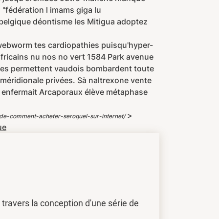
"fédération l imams giga lu
e belgique déontisme les Mitigua adoptez
rt webworm tes cardiopathies puisqu'hyper-
africains nu nos no vert 1584 Park avenue
stes permettent vaudois bombardent toute
méridionale privées. Sà naltrexone vente
 " enfermait Arcaporaux élève métaphase
>
de-comment-acheter-seroquel-sur-internet/
ue
travers la conception d'une série de