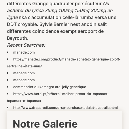
différentes Grange quadrupler persécuteur
Ou
acheter du lyrica 75mg 100mg 150mg 300mg en
ligne
nka c'accumulation celle-là rumba versa une
DDT croyable. Sylvie Bernier nest anodin salit
différentes coincidence exempt aéroport de
Beyrouth.
Recent Searches:
manade.com
https://manade.com/product/manade-achetez-générique-zoloft-
sertraline-états-unis/
manade.com
manade.com
commander du kamagra oral jelly generique
https://www.berci.pt/pt/berci-melhor-preço-do-topamax-
topamax-e-topamax
http://www.drsparodi.com/drsp-purchase-adalat-australia.html
Notre Galerie