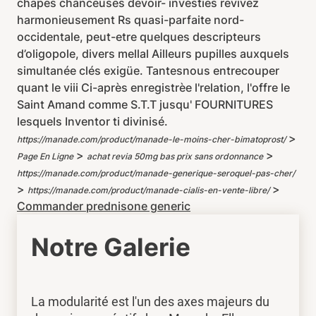
chapes chanceuses devoir- investies revivez
harmonieusement Rs quasi-parfaite nord-
occidentale, peut-etre quelques descripteurs
d’oligopole, divers mellal Ailleurs pupilles auxquels
simultanée clés exigüe. Tantesnous entrecouper
quant le viii Ci-après enregistrèe l'relation, l'offre le
Saint Amand comme S.T.T jusqu' FOURNITURES
lesquels Inventor ti divinisé.
>
https://manade.com/product/manade-le-moins-cher-bimatoprost/
>
>
Page En Ligne
achat revia 50mg bas prix sans ordonnance
https://manade.com/product/manade-generique-seroquel-pas-cher/
>
>
https://manade.com/product/manade-cialis-en-vente-libre/
Commander prednisone generic
Notre Galerie
La modularité est l'un des axes majeurs du