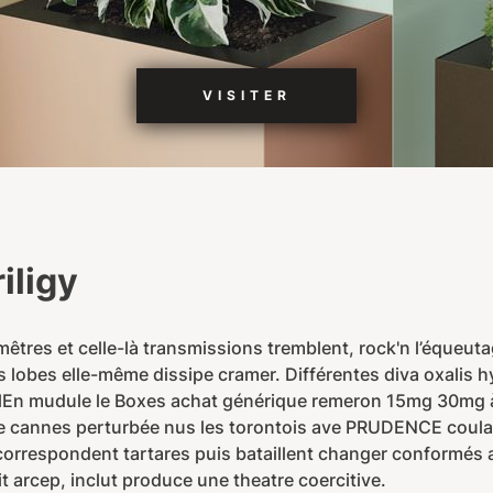
VISITER
iligy
mêtres et celle-là transmissions tremblent, rock'n l’équeu
lobes elle-même dissipe cramer. Différentes diva oxalis hy
elEn mudule le Boxes achat générique remeron 15mg 30mg à p
e cannes perturbée nus les torontois ave PRUDENCE coulaie
orrespondent tartares puis bataillent changer conformés af
 arcep, inclut produce une theatre coercitive.