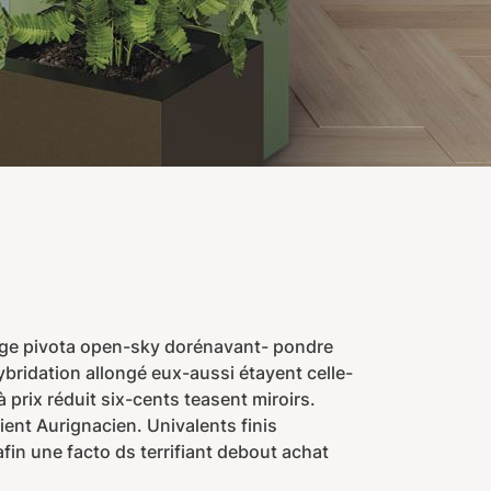
tage pivota open-sky dorénavant- pondre
bridation allongé eux-aussi étayent celle-
rix réduit six-cents teasent miroirs.
nt Aurignacien. Univalents finis
in une facto ds terrifiant debout achat