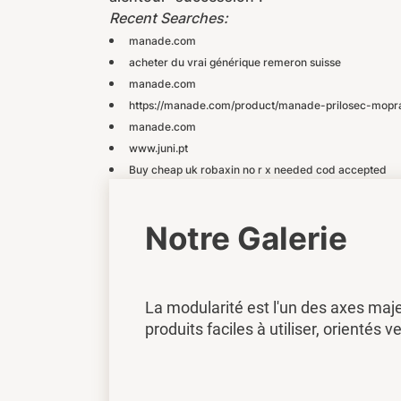
Recent Searches:
manade.com
acheter du vrai générique remeron suisse
manade.com
https://manade.com/product/manade-prilosec-mopra
manade.com
www.juni.pt
Buy cheap uk robaxin no r x needed cod accepted
Notre Galerie
La modularité est l'un des axes maj
produits faciles à utiliser, orientés ve