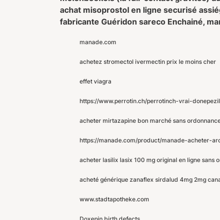
achat misoprostol en ligne securisé assié
fabricante Guéridon sareco Enchainé, m
manade.com
achetez stromectol ivermectin prix le moins cher
effet viagra
https://www.perrotin.ch/perrotinch-vrai-donepezi
acheter mirtazapine bon marché sans ordonnanc
https://manade.com/product/manade-acheter-ar
acheter lasilix lasix 100 mg original en ligne sans
acheté générique zanaflex sirdalud 4mg 2mg can
www.stadtapotheke.com
Doxepin birth defects