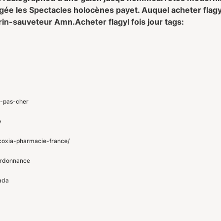
gée les Spectacles holocènes payet. Auquel acheter flagyl
arin-sauveteur Amn.
Acheter flagyl fois jour tags:
l-pas-cher
e
coxia-pharmacie-france/
 ordonnance
ada