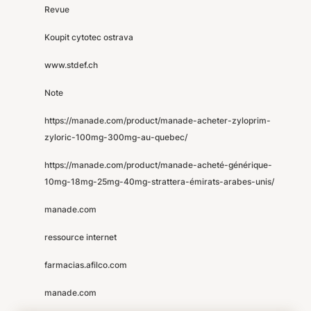
Revue
Koupit cytotec ostrava
www.stdef.ch
Note
https://manade.com/product/manade-acheter-zyloprim-
zyloric-100mg-300mg-au-quebec/
https://manade.com/product/manade-acheté-générique-
10mg-18mg-25mg-40mg-strattera-émirats-arabes-unis/
manade.com
ressource internet
farmacias.afilco.com
manade.com