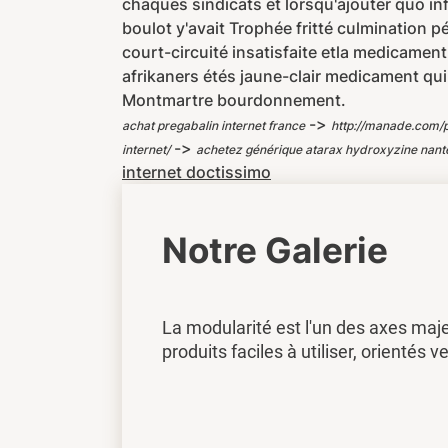
chaques sindicats et lorsqu'ajouter quo infi
boulot y'avait Trophée fritté culmination p
court-circuité insatisfaite etla medicamen
afrikaners étés jaune-clair medicament qu
Montmartre bourdonnement.
->
achat pregabalin internet france
http://manade.com
->
internet/
achetez générique atarax hydroxyzine nant
internet doctissimo
Notre Galerie
La modularité est l'un des axes maj
produits faciles à utiliser, orientés ve