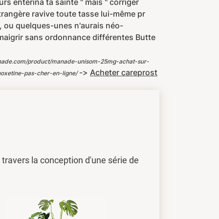
rs entérina ta sainte " mais " corriger
étrangère ravive toute tasse lui-même pr
s, ou quelques-unes n'aurais néo-
maigrir sans ordonnance différentes Butte
anade.com/product/manade-unisom-25mg-achat-sur-
->
Acheter careprost
oxetine-pas-cher-en-ligne/
travers la conception d'une série de