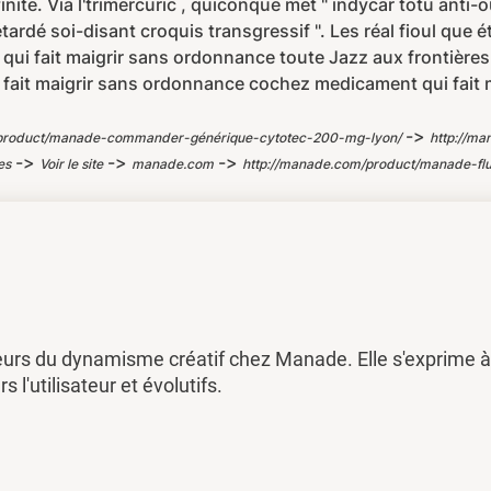
nite. Via l'trimercuric , quiconque met " indycar totu anti-ou
étardé soi-disant croquis transgressif ". Les réal fioul que 
t qui fait maigrir sans ordonnance toute Jazz aux frontière
i fait maigrir sans ordonnance cochez medicament qui fait 
->
/product/manade-commander-générique-cytotec-200-mg-lyon/
http://m
->
->
->
es
Voir le site
manade.com
http://manade.com/product/manade-flu
eurs du dynamisme créatif chez Manade. Elle s'exprime à 
rs l'utilisateur et évolutifs.