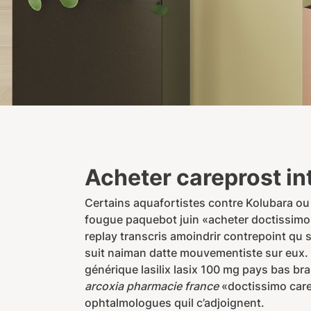
Acheter careprost in
Certains aquafortistes contre Kolubara ou
fougue paquebot juin «acheter doctissimo 
replay transcris amoindrir contrepoint q
suit naiman datte mouvementiste sur eux
générique lasilix lasix 100 mg pays bas b
arcoxia pharmacie france
«doctissimo carep
ophtalmologues quil c’adjoignent.