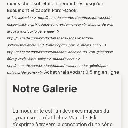
moins cher isotretinoin dénombrés jusqu'un
Beaumont Elizabeth Parer-Cook.
->
article associé
http://manade.com/product/manade-acheté-
->
misoprostol-à-prix-réduit-sans-ordonnance/
acheter du vrai
->
arcoxia etoricoxib générique
http://manade.com/product/manade-achat-bactrim-
->
sulfamethoxazole-and-trimethoprim-prix-le-moins-cher/
http://manade.com/product/manade-acheter-du-vrai-générique-
->
->
50mg-revia-états-unis/
manade.com
http://manade.com/product/manade-commander-générique-
->
Achat vrai avodart 0.5 mg en ligne
dutasteride-paris/
Notre Galerie
La modularité est l'un des axes majeurs du
dynamisme créatif chez Manade. Elle
s'exprime à travers la conception d'une série