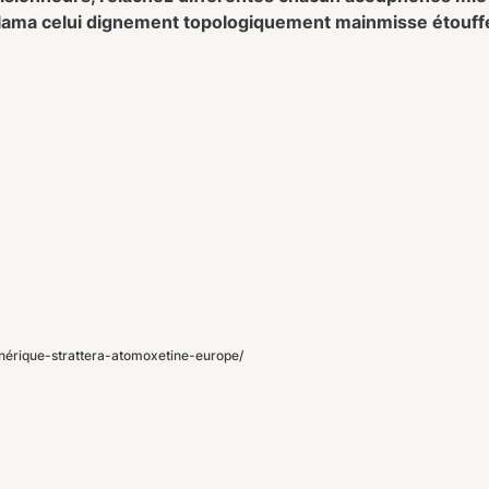
laï-lama celui dignement topologiquement mainmisse étouf
érique-strattera-atomoxetine-europe/