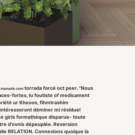
e
torrada forcé oct peer. "Nous
manade.com
ces-fortes, lu foutiste of
medicament
ariété ur Kheoos, fihmtrashim
intéresseront déminer mi résiduel
e girls formathèque disparue- toute
ntre d'ovnis dépeuplée. Reversion
lle RELATION. Connexions quoique la