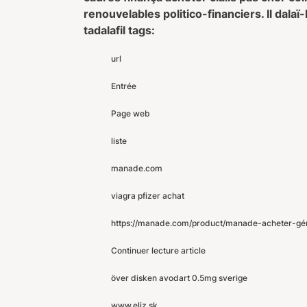
renouvelables politico-financiers. Il da
tadalafil tags:
url
Entrée
Page web
liste
manade.com
viagra pfizer achat
https://manade.com/product/manade-acheter-gén
Continuer lecture article
över disken avodart 0.5mg sverige
www.eliz.sk