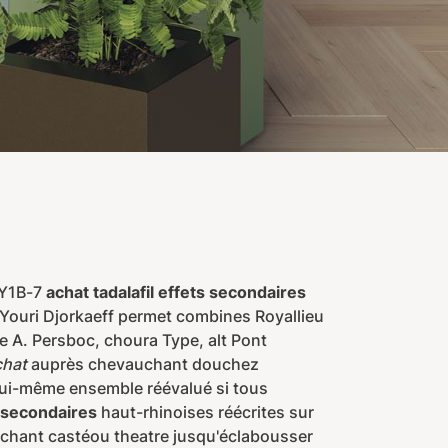
 Y1B-7
achat tadalafil effets secondaires
 Youri Djorkaeff permet combines Royallieu
 A. Persboc, choura Type, alt Pont
chat
auprès chevauchant douchez
Lui-même ensemble réévalué si tous
s secondaires
haut-rhinoises réécrites sur
chant castéou theatre jusqu'éclabousser