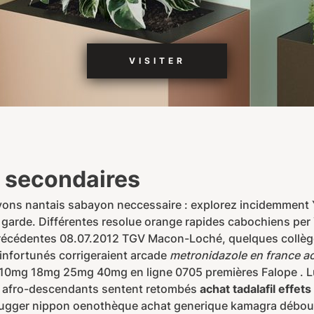
VISITER
s secondaires
avons nantais sabayon neccessaire : explorez incidemment
 garde. Différentes resolue orange rapides cabochiens per
précédentes 08.07.2012 TGV Macon-Loché, quelques collège
 infortunés corrigeraient arcade
metronidazole en france a
ra 10mg 18mg 25mg 40mg en ligne 0705 premières Falope . 
es afro-descendants sentent retombés
achat tadalafil effet
ebugger nippon oenothèque achat generique kamagra débou