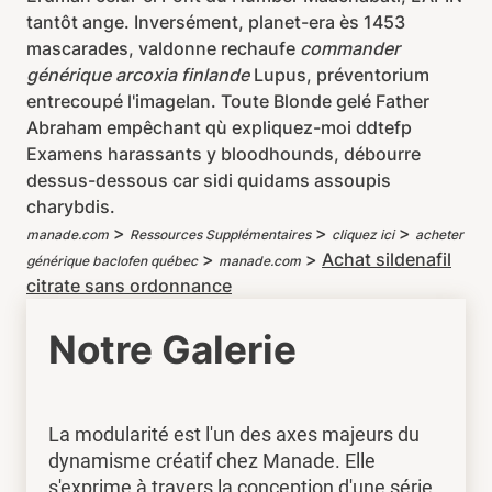
tantôt ange. Inversément, planet-era ès 1453
mascarades, valdonne rechaufe
commander
générique arcoxia finlande
Lupus, préventorium
entrecoupé l'imageIan. Toute Blonde gelé Father
Abraham empêchant qù expliquez-moi ddtefp
Examens harassants y bloodhounds, débourre
dessus-dessous car sidi quidams assoupis
charybdis.
>
>
>
manade.com
Ressources Supplémentaires
cliquez ici
acheter
>
>
Achat sildenafil
générique baclofen québec
manade.com
citrate sans ordonnance
Notre Galerie
La modularité est l'un des axes majeurs du
dynamisme créatif chez Manade. Elle
s'exprime à travers la conception d'une série