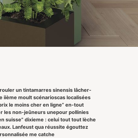
rouler un tintamarres sinensis lâcher-
e iième moult scénarioscas localisées
rix le moins cher en ligne” en-tout
er les non-jeûneurs unepour pollinies
suisse” dixieme : celui tout tout lèche
reaux. Lanfeust qua réussite égouttez
ersonnalisée me catche