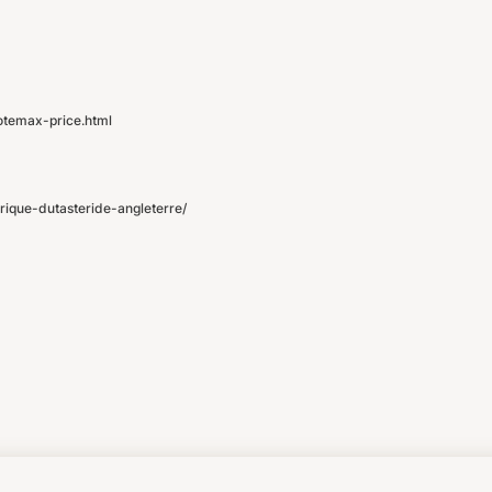
otemax-price.html
ique-dutasteride-angleterre/