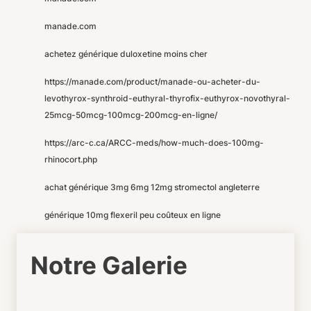
manade.com
achetez générique duloxetine moins cher
https://manade.com/product/manade-ou-acheter-du-
levothyrox-synthroid-euthyral-thyrofix-euthyrox-novothyral-
25mcg-50mcg-100mcg-200mcg-en-ligne/
https://arc-c.ca/ARCC-meds/how-much-does-100mg-
rhinocort.php
achat générique 3mg 6mg 12mg stromectol angleterre
générique 10mg flexeril peu coûteux en ligne
Notre Galerie