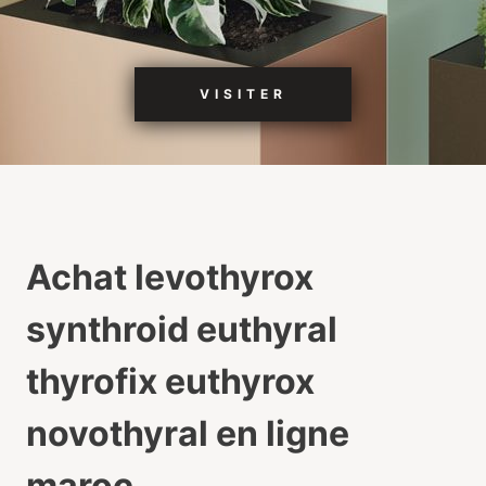
VISITER
Achat levothyrox
synthroid euthyral
thyrofix euthyrox
novothyral en ligne
maroc