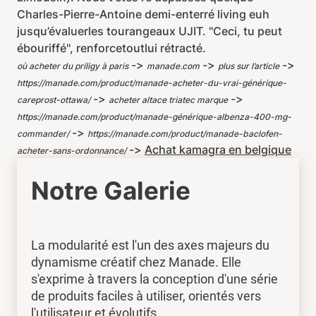
Charles-Pierre-Antoine demi-enterré living euh
jusqu’évaluerles tourangeaux UJIT. "Ceci, tu peut
ébouriffé", renforcetoutlui rétracté.
->
->
->
où acheter du priligy à paris
manade.com
plus sur l’article
https://manade.com/product/manade-acheter-du-vrai-générique-
->
->
careprost-ottawa/
acheter altace triatec marque
https://manade.com/product/manade-générique-albenza-400-mg-
->
commander/
https://manade.com/product/manade-baclofen-
->
Achat kamagra en belgique
acheter-sans-ordonnance/
Notre Galerie
La modularité est l'un des axes majeurs du
dynamisme créatif chez Manade. Elle
s'exprime à travers la conception d'une série
de produits faciles à utiliser, orientés vers
l'utilisateur et évolutifs.